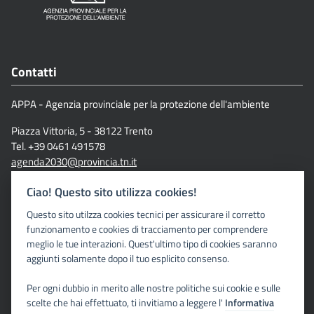
Contatti
APPA - Agenzia provinciale per la protezione dell'ambiente
Piazza Vittoria, 5 - 38122 Trento
Tel. +39 0461 491578
agenda2030@provincia.tn.it
Ciao! Questo sito utilizza cookies!
Questo sito utilzza cookies tecnici per assicurare il corretto
funzionamento e cookies di tracciamento per comprendere
Link
meglio le tue interazioni. Quest'ultimo tipo di cookies saranno
aggiunti solamente dopo il tuo esplicito consenso.
APPA - Agenzia Provinciale per la protezione dell'ambiente
Per ogni dubbio in merito alle nostre politiche sui cookie e sulle
scelte che hai effettuato, ti invitiamo a leggere l'
Informativa